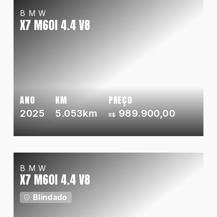
BMW
X7 M60I 4.4 V8
ANO
KM
PREÇO
2025
5.053km
989.900,00
R$
BMW
X7 M60I 4.4 V8
Blindado