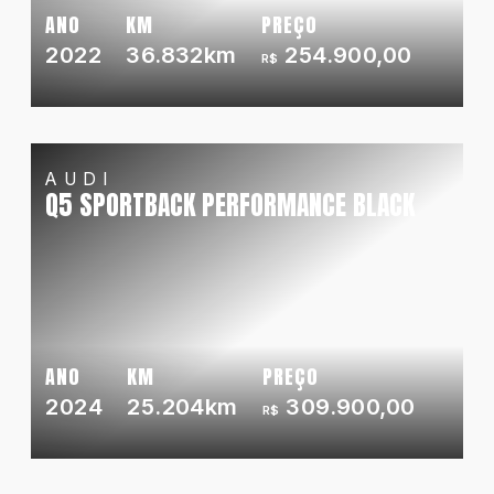
ANO
KM
PREÇO
2022
36.832km
254.900,00
R$
AUDI
Q5 SPORTBACK PERFORMANCE BLACK
ANO
KM
PREÇO
2024
25.204km
309.900,00
R$