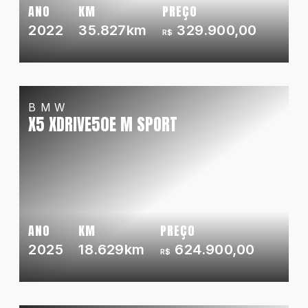
ANO
KM
PREÇO
2022
35.827km
329.900,00
R$
BMW
X5 XDRIVE50E M SPORT
ANO
KM
PREÇO
2025
18.629km
624.900,00
R$