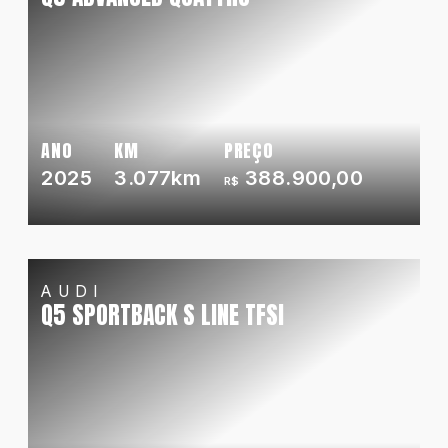
ANO
KM
PREÇO
2025
3.077km
388.900,00
R$
AUDI
Q5 SPORTBACK S LINE TFSI