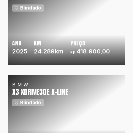
Blindado
ANO
KM
PREÇO
2025
24.289km
418.900,00
R$
BMW
X3 XDRIVE30E X-LINE
Blindado