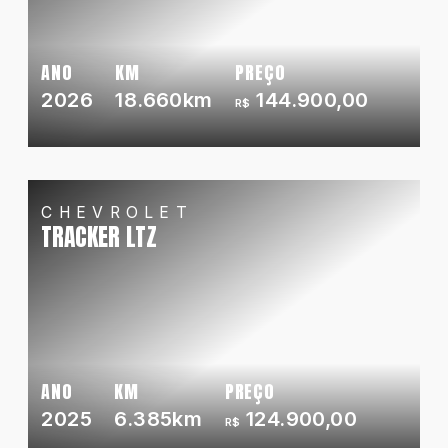
ANO
KM
PREÇO
2026
18.660km
144.900,00
R$
CHEVROLET
TRACKER LTZ
ANO
KM
PREÇO
2025
6.385km
124.900,00
R$