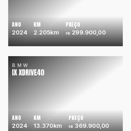
ANO
KM
PREÇO
2024
2.205km
299.900,00
R$
BMW
IX XDRIVE40
ANO
KM
PREÇO
2024
13.370km
369.900,00
R$