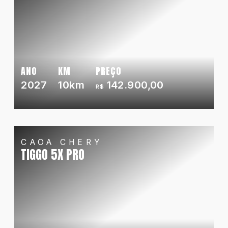
ANO
KM
PREÇO
2027
10km
142.900,00
R$
CAOA CHERY
TIGGO 5X PRO