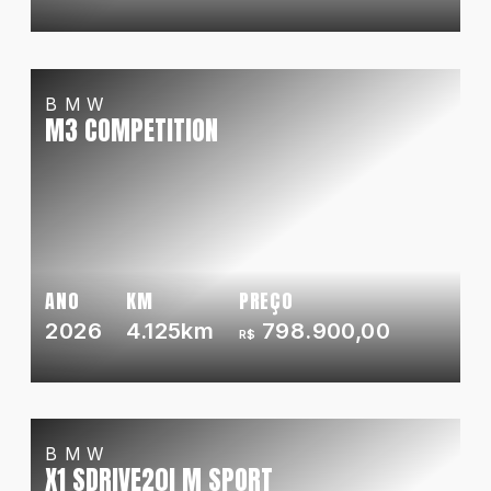
BMW
M3 COMPETITION
ANO
KM
PREÇO
2026
4.125km
798.900,00
R$
BMW
X1 SDRIVE20I M SPORT