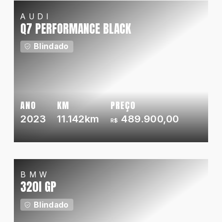
AUDI
Q7 PERFORMANCE BLACK
Blindado
ANO
KM
PREÇO
2023
11.142km
489.900,00
R$
BMW
320I GP
Blindado