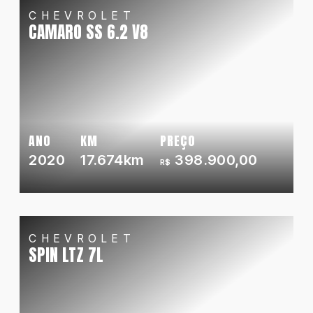
CHEVROLET
CAMARO SS 6.2 V8
ANO
KM
PREÇO
2020
17.674km
398.900,00
R$
CHEVROLET
SPIN LTZ 7L