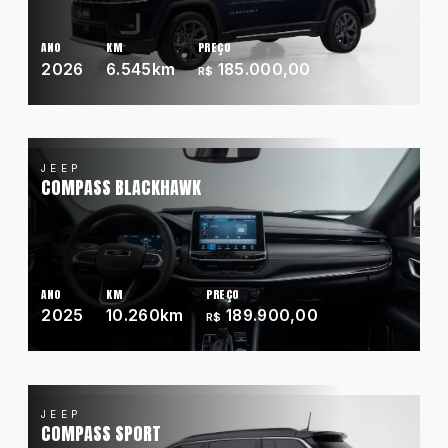
Hyundai
ANO
KM
PREÇO
2026
6.545km
185.000,00
R$
Jeep
Jetour
JEEP
COMPASS BLACKHAWK
Land Rover
Mercedes
ANO
KM
PREÇO
2025
10.260km
189.900,00
R$
Mini
JEEP
Mitsubishi
COMPASS SPORT