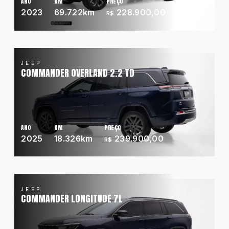
ANO
KM
PREÇO
Ano maior para menor
2023
69.722km
228.900,00
R$
Chevrolet
JEEP
COMMANDER OVERLAND 2.2 TD
Fiat
Ford
ANO
KM
PREÇO
2025
18.326km
239.900,00
R$
GWM
JEEP
Honda
COMMANDER LONGITUDE 7L