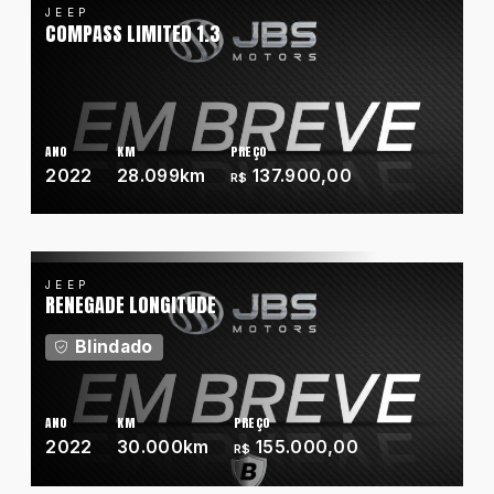
JEEP
COMPASS LIMITED 1.3
Wanshida
ANO
KM
PREÇO
2022
28.099km
137.900,00
R$
JEEP
RENEGADE LONGITUDE
Blindado
ANO
KM
PREÇO
2022
30.000km
155.000,00
R$