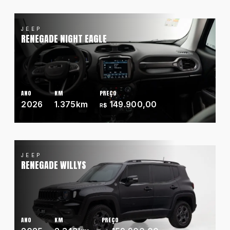
JEEP
RENEGADE NIGHT EAGLE
ANO
KM
PREÇO
2026
1.375km
149.900,00
R$
JEEP
RENEGADE WILLYS
ANO
KM
PREÇO