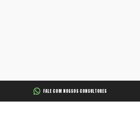
Hyundai
Jeep
Jetour
Land Rover
Mercedes
FALE COM NOSSOS CONSULTORES
Mini
Mitsubishi