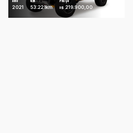
ANO
KM
PREÇO
Ano maior para menor
2021
53.221km
219.900,00
R$
Chevrolet
Fiat
Ford
GWM
Honda