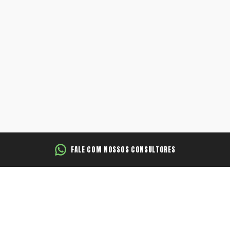
Hyundai
Jeep
Jetour
Land Rover
Mercedes
FALE COM NOSSOS CONSULTORES
Mini
Mitsubishi