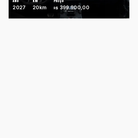
ANO
KM
PREÇO
Ano maior para menor
2027
20km
399.900,00
R$
Chevrolet
Fiat
Ford
GWM
Honda