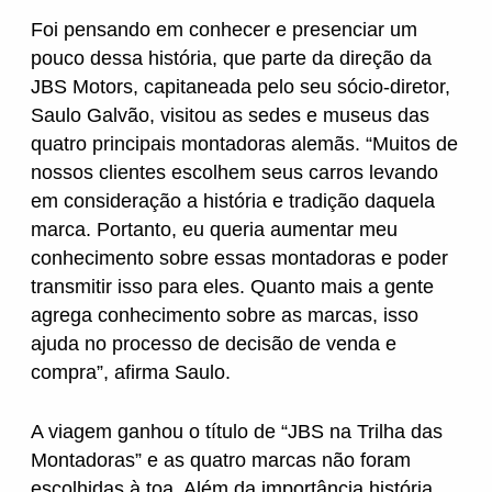
Foi pensando em conhecer e presenciar um
pouco dessa história, que parte da direção da
Nissan
JBS Motors, capitaneada pelo seu sócio-diretor,
Saulo Galvão, visitou as sedes e museus das
quatro principais montadoras alemãs. “Muitos de
Porsche
nossos clientes escolhem seus carros levando
em consideração a história e tradição daquela
marca. Portanto, eu queria aumentar meu
RAM
conhecimento sobre essas montadoras e poder
transmitir isso para eles. Quanto mais a gente
agrega conhecimento sobre as marcas, isso
Toyota
ajuda no processo de decisão de venda e
compra”, afirma Saulo.
Troller
A viagem ganhou o título de “JBS na Trilha das
Montadoras” e as quatro marcas não foram
Volkswagen
escolhidas à toa. Além da importância história,