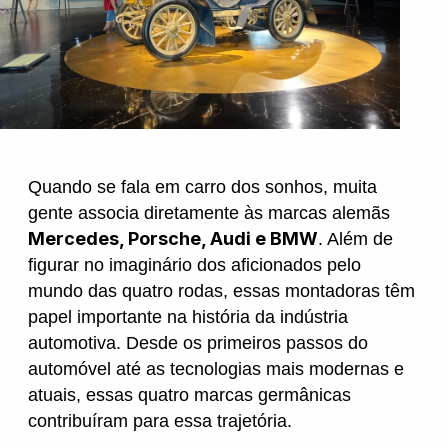
Hyundai
Jeep
Jetour
Quando se fala em carro dos sonhos, muita
Land Rover
gente associa diretamente às marcas alemãs
Mercedes, Porsche, Audi e BMW
. Além de
figurar no imaginário dos aficionados pelo
Mercedes
mundo das quatro rodas, essas montadoras têm
papel importante na história da indústria
automotiva. Desde os primeiros passos do
Mini
automóvel até as tecnologias mais modernas e
atuais, essas quatro marcas germânicas
contribuíram para essa trajetória.
Mitsubishi