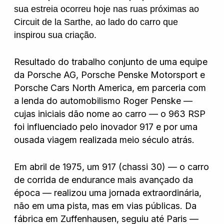
Hyundai
sua estreia ocorreu hoje nas ruas próximas ao
Circuit de la Sarthe, ao lado do carro que
inspirou sua criação.
Jeep
Resultado do trabalho conjunto de uma equipe
Jetour
da Porsche AG, Porsche Penske Motorsport e
Porsche Cars North America, em parceria com
Land Rover
a lenda do automobilismo Roger Penske —
cujas iniciais dão nome ao carro — o 963 RSP
foi influenciado pelo inovador 917 e por uma
Mercedes
ousada viagem realizada meio século atrás.
Em abril de 1975, um 917 (chassi 30) — o carro
Mini
de corrida de endurance mais avançado da
época — realizou uma jornada extraordinária,
não em uma pista, mas em vias públicas. Da
Mitsubishi
fábrica em Zuffenhausen, seguiu até Paris —