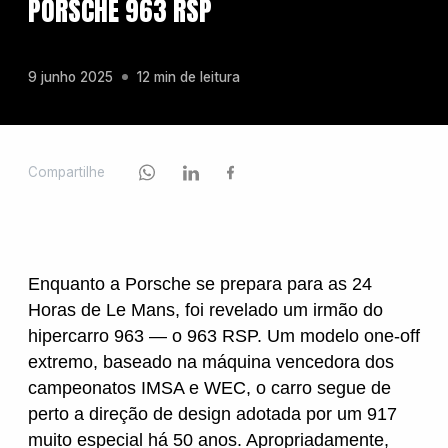
PORSCHE 963 RSP
Chevrolet
9 junho 2025
12 min de leitura
Fiat
Compartilhe
Ford
Enquanto a Porsche se prepara para as 24
GWM
Horas de Le Mans, foi revelado um irmão do
hipercarro 963 — o 963 RSP. Um modelo one-off
extremo, baseado na máquina vencedora dos
Honda
campeonatos IMSA e WEC, o carro segue de
perto a direção de design adotada por um 917
muito especial há 50 anos. Apropriadamente,