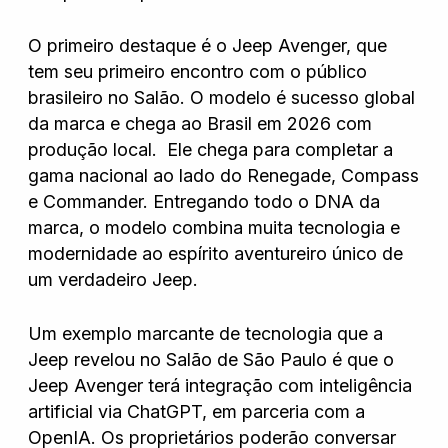
Hyundai
O primeiro destaque é o Jeep Avenger, que
tem seu primeiro encontro com o público
Jeep
brasileiro no Salão. O modelo é sucesso global
da marca e chega ao Brasil em 2026 com
Jetour
produção local. Ele chega para completar a
gama nacional ao lado do Renegade, Compass
Land Rover
e Commander. Entregando todo o DNA da
marca, o modelo combina muita tecnologia e
modernidade ao espírito aventureiro único de
Mercedes
um verdadeiro Jeep.
Um exemplo marcante de tecnologia que a
Mini
Jeep revelou no Salão de São Paulo é que o
Jeep Avenger terá integração com inteligência
artificial via ChatGPT, em parceria com a
Mitsubishi
OpenIA. Os proprietários poderão conversar