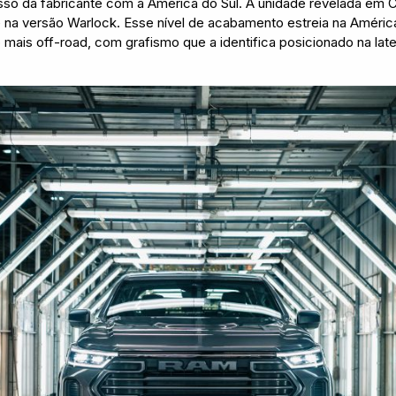
so da fabricante com a América do Sul. A unidade revelada em 
na versão Warlock. Esse nível de acabamento estreia na Améric
mais off-road, com grafismo que a identifica posicionado na lat