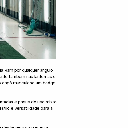
 da Ram por qualquer ângulo
sente também nas lanternas e
 e o capô musculoso um badge
ntadas e pneus de uso misto,
tilo e versatilidade para a
destaque para o interior