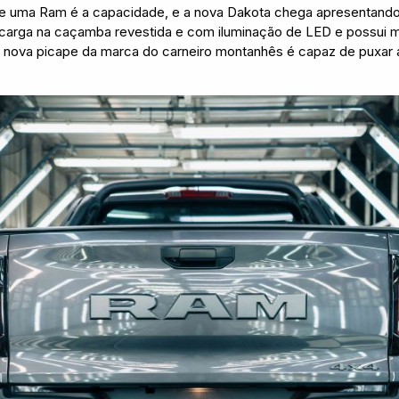
de uma Ram é a capacidade, e a nova Dakota chega apresentand
carga na caçamba revestida e com iluminação de LED e possui ma
 nova picape da marca do carneiro montanhês é capaz de puxar a