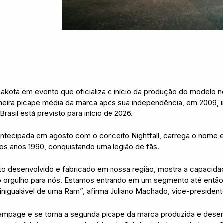
kota em evento que oficializa o início da produção do modelo no
imeira picape média da marca após sua independência, em 2009, 
rasil está previsto para início de 2026.
antecipada em agosto com o conceito Nightfall, carrega o nome
 dos anos 1990, conquistando uma legião de fãs.
o desenvolvido e fabricado em nossa região, mostra a capacida
o orgulho para nós. Estamos entrando em um segmento até então
 inigualável de uma Ram”, afirma Juliano Machado, vice-presiden
mpage e se torna a segunda picape da marca produzida e desen