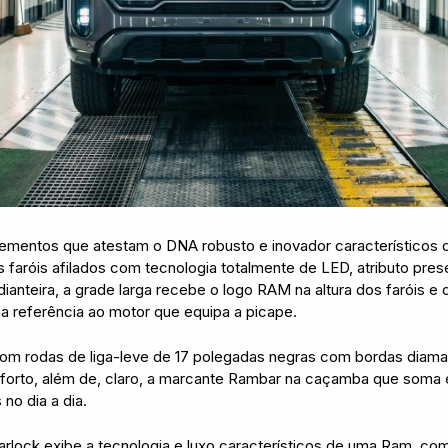
elementos que atestam o DNA robusto e inovador característicos
 faróis afilados com tecnologia totalmente de LED, atributo pre
a dianteira, a grade larga recebe o logo RAM na altura dos faróis
 referência ao motor que equipa a picape.
com rodas de liga-leve de 17 polegadas negras com bordas diama
onforto, além de, claro, a marcante Rambar na caçamba que soma es
no dia a dia.
lock exibe a tecnologia e luxo característicos de uma Ram, com 