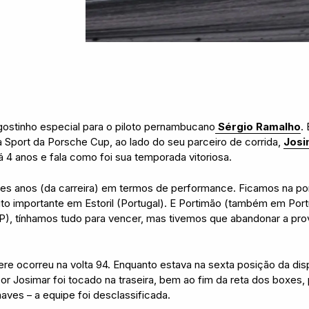
ostinho especial para o piloto pernambucano
Sérgio Ramalho
.
 Sport da Porsche Cup, ao lado do seu parceiro de corrida,
Josi
 4 anos e fala como foi sua temporada vitoriosa.
es anos (da carreira) em termos de performance. Ficamos na pon
ito importante em Estoril (Portugal). E Portimão (também em Port
(SP), tínhamos tudo para vencer, mas tivemos que abandonar a pro
ere ocorreu na volta 94. Enquanto estava na sexta posição da dis
 por Josimar foi tocado na traseira, bem ao fim da reta dos boxes
aves – a equipe foi desclassificada.