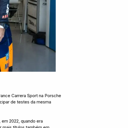
rance Carrera Sport na Porsche
icipar de testes da mesma
s, em 2022, quando era
r mais títulos também em