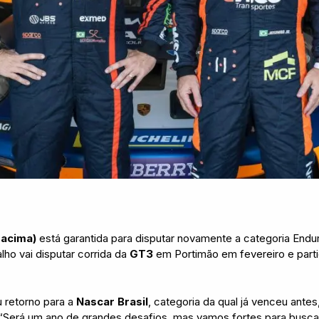
 acima)
está garantida para disputar novamente a categoria Endu
ho vai disputar corrida da
GT3
em Portimão em fevereiro e part
u retorno para a
Nascar Brasil
, categoria da qual já venceu ante
 “Será um ano de grandes desafios, mas vamos fortes para busca