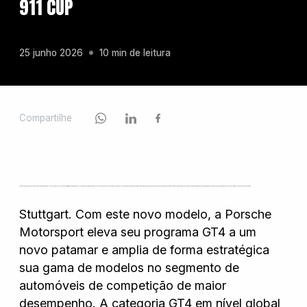
911 CUP
Chevrolet
25 junho 2026
10 min de leitura
Fiat
Compartilhe
Ford
A Porsche amplia seu portfólio de competições para equipes clientes com o novo 911 GT4 R. Pela primeira vez, um carro desenvolvido para a categoria GT4 em nível global é baseado na plataforma do 911. O modelo de competição é equipado com um motor boxer de seis cilindros e 4,0 litros, capaz de entregar até 382 kW (520 cv). Sua estreia nas pistas está prevista para a temporada de automobilismo de 2027. O preço: 265.000 euros, mais custos de frete e impostos específicos de cada país
GWM
Stuttgart.
Com este novo modelo, a Porsche
Motorsport eleva seu programa GT4 a um
novo patamar e amplia de forma estratégica
Honda
sua gama de modelos no segmento de
automóveis de competição de maior
desempenho. A categoria GT4 em nível global