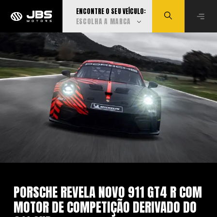
ENCONTRE O SEU VEÍCULO:
ESCOLHA A MARCA
Visualizar todas
Audi
BMW
Can-Am
Caoa Changan
PORSCHE REVELA NOVO 911 GT4 R COM
MOTOR DE COMPETIÇÃO DERIVADO DO
Caoa Chery