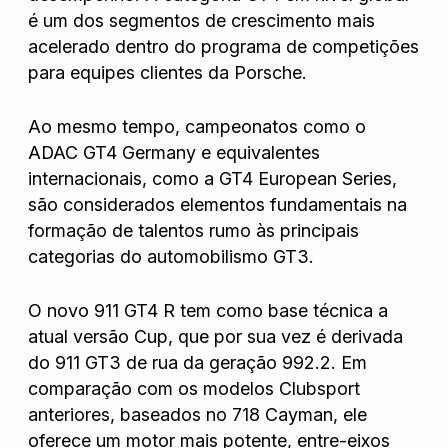
Hyundai
é um dos segmentos de crescimento mais
acelerado dentro do programa de competições
para equipes clientes da Porsche.
Jeep
Ao mesmo tempo, campeonatos como o
Jetour
ADAC GT4 Germany e equivalentes
internacionais, como a GT4 European Series,
Land Rover
são considerados elementos fundamentais na
formação de talentos rumo às principais
categorias do automobilismo GT3.
Mercedes
O novo 911 GT4 R tem como base técnica a
atual versão Cup, que por sua vez é derivada
Mini
do 911 GT3 de rua da geração 992.2. Em
comparação com os modelos Clubsport
anteriores, baseados no 718 Cayman, ele
Mitsubishi
oferece um motor mais potente, entre-eixos