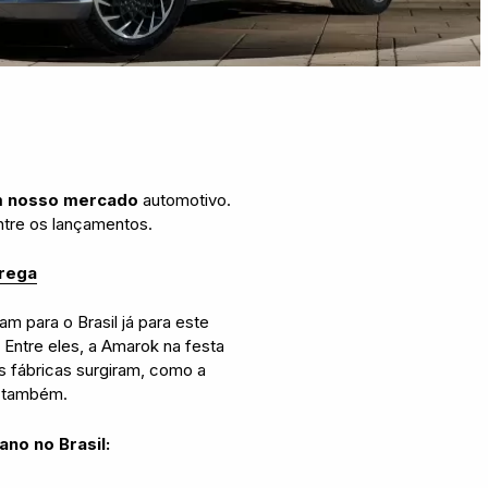
m nosso mercado
automotivo.
tre os lançamentos.
trega
m para o Brasil já para este
 Entre eles, a Amarok na festa
as fábricas surgiram, como a
 também.
no no Brasil: