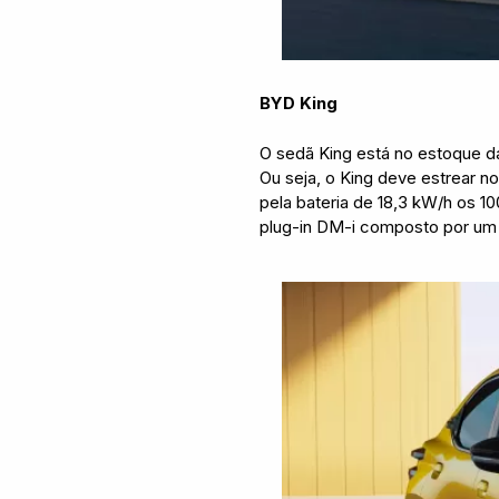
BYD King
O sedã King está no estoque da
Ou seja, o King deve estrear n
pela bateria de 18,3 kW/h os 
plug-in DM-i composto por um 