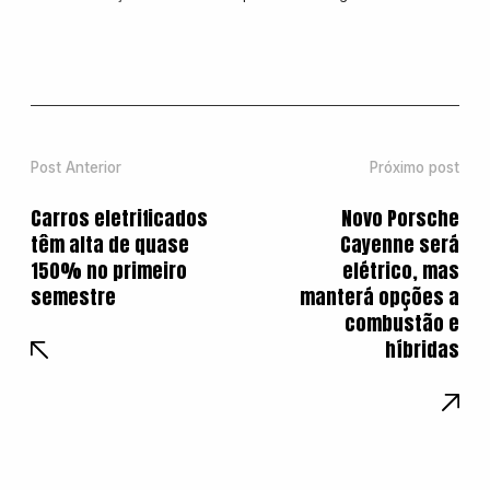
Post Anterior
Próximo post
Carros eletrificados
Novo Porsche
têm alta de quase
Cayenne será
150% no primeiro
elétrico, mas
semestre
manterá opções a
combustão e
híbridas