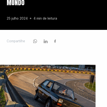
MUNDO
Chevrolet
25 julho 2024
4 min de leitura
Fiat
Compartilhe
Ford
GWM
Honda