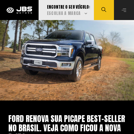
ENCONTRE O SEU VEÍCULO:
ESCOLHA A MARCA
Visualizar todas
Audi
BMW
Can-Am
Caoa Changan
FORD RENOVA SUA PICAPE BEST-SELLER
NO BRASIL. VEJA COMO FICOU A NOVA
Caoa Chery