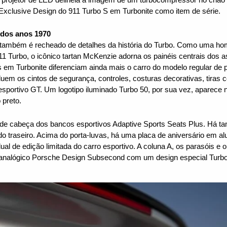
xclusive Design do 911 Turbo S em Turbonite como item de série.
o dos anos 1970
rs também é recheado de detalhes da história do Turbo. Como uma 
 Turbo, o icônico tartan McKenzie adorna os painéis centrais dos as
s em Turbonite diferenciam ainda mais o carro do modelo regular de
luem os cintos de segurança, controles, costuras decorativas, tiras
sportivo GT. Um logotipo iluminado Turbo 50, por sua vez, aparece n
preto.
 de cabeça dos bancos esportivos Adaptive Sports Seats Plus. Há t
do traseiro. Acima do porta-luvas, há uma placa de aniversário em alu
al de edição limitada do carro esportivo. A coluna A, os parasóis e o
 analógico Porsche Design Subsecond com um design especial Turbo 