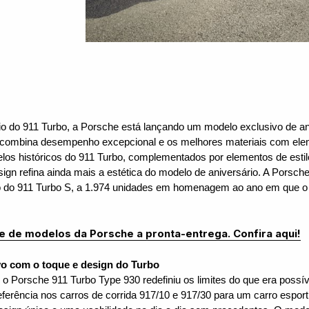
o do 911 Turbo, a Porsche está lançando um modelo exclusivo de ani
s combina desempenho excepcional e os melhores materiais com ele
delos históricos do 911 Turbo, complementados por elementos de est
gn refina ainda mais a estética do modelo de aniversário. A Porsche
o do 911 Turbo S, a 1.974 unidades em homenagem ao ano em que o 
e de modelos da Porsche a pronta-entrega. Confira aqui!
vo com o toque e design do Turbo
 o Porsche 911 Turbo Type 930 redefiniu os limites do que era possíve
ferência nos carros de corrida 917/10 e 917/30 para um carro espo