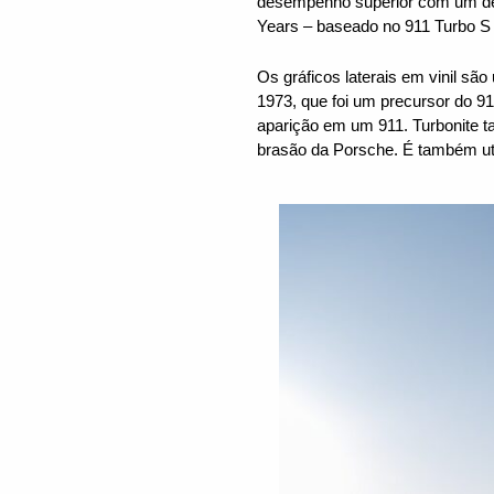
desempenho superior com um des
Years – baseado no 911 Turbo S 
Os gráficos laterais em vinil sã
1973, que foi um precursor do 91
aparição em um 911. Turbonite 
brasão da Porsche. É também uti