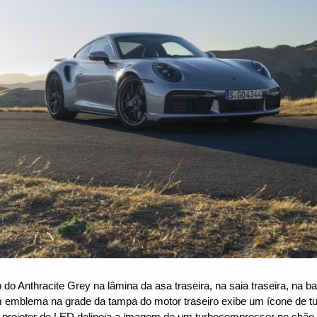
o do Anthracite Grey na lâmina da asa traseira, na saia traseira, na b
m emblema na grade da tampa do motor traseiro exibe um ícone de 
o projetor de LED delineia a imagem de um turbocompressor no chão 