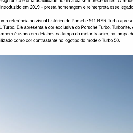
ign único e uma usabilidade no dia a dia sem precedentes. O model
introduzido em 2019 – presta homenagem e reinterpreta esse legado
o uma referência ao visual histórico do Porsche 911 RSR Turbo apres
1 Turbo. Ele apresenta a cor exclusiva do Porsche Turbo, Turbonite, 
também é usado em detalhes na tampa do motor traseiro, na tampa d
lizado como cor contrastante no logotipo do modelo Turbo 50.