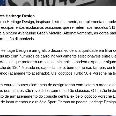
ote Heritage Design
urbo Heritage Design, inspirado historicamente, complementa o mode
 equipamentos exclusivos adicionais que remetem aos modelos 911 
 a pintura Aventurine Green Metallic. Alternativamente, as cores pa
m estão disponíveis.
eritage Design é um gráfico decorativo de alta qualidade em Branc
irulito com números de carro individualmente selecionáveis entre 0 e
 Aqueles que preferem um visual minimalista podem dispensar algun
rsche de 1964 é usado no capô dianteiro, bem como nas tampas centra
ranco (acabamento acetinado). Os logotipos Turbo 50 e Porsche na t
 em couro e outros elementos de design tartan completam o modelo de 
os dos bancos são revestidos com o padrão clássico. O brasão hist
to de armazenamento do console central exibe o logotipo Porsche 
 de instrumentos e o relógio Sport Chrono no pacote Heritage Desi