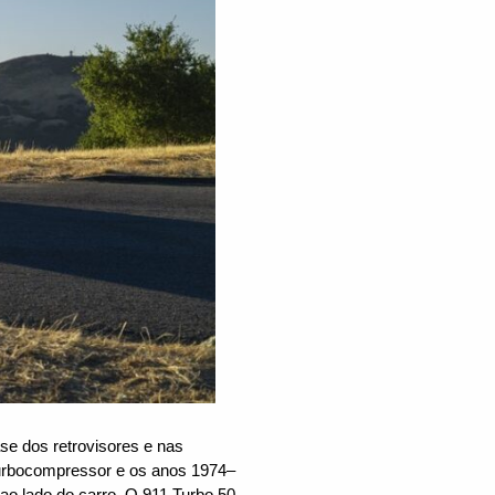
ase dos retrovisores e nas
turbocompressor e os anos 1974–
ao lado do carro. O 911 Turbo 50