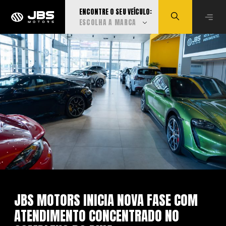
ENCONTRE O SEU VEÍCULO:
ESCOLHA A MARCA
Visualizar todas
Audi
BMW
Can-Am
Caoa Changan
JBS MOTORS INICIA NOVA FASE COM
ATENDIMENTO CONCENTRADO NO
Caoa Chery