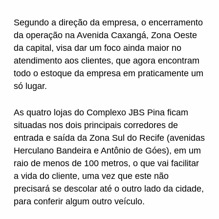
Hyundai
Segundo a direção da empresa, o encerramento
da operação na Avenida Caxangá, Zona Oeste
Jeep
da capital, visa dar um foco ainda maior no
atendimento aos clientes, que agora encontram
Jetour
todo o estoque da empresa em praticamente um
só lugar.
Land Rover
As quatro lojas do Complexo JBS Pina ficam
situadas nos dois principais corredores de
Mercedes
entrada e saída da Zona Sul do Recife (avenidas
Herculano Bandeira e Antônio de Góes), em um
raio de menos de 100 metros, o que vai facilitar
Mini
a vida do cliente, uma vez que este não
precisará se descolar até o outro lado da cidade,
para conferir algum outro veículo.
Mitsubishi