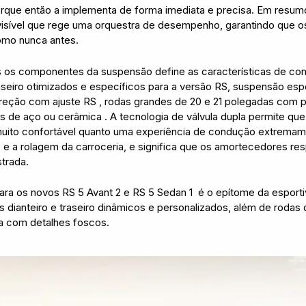
orque então a implementa de forma imediata e precisa. Em resumo
visível que rege uma orquestra de desempenho, garantindo que o
como nunca antes.
os os componentes da suspensão define as características de co
traseiro otimizados e específicos para a versão RS, suspensão e
 direção com ajuste RS , rodas grandes de 20 e 21 polegadas com
s de aço ou cerâmica . A tecnologia de válvula dupla permite q
uito confortável quanto uma experiência de condução extremame
o e a rolagem da carroceria, e significa que os amortecedores r
trada.
para os novos RS 5 Avant
2
e RS 5 Sedan
1
é o epítome da esporti
 dianteiro e traseiro dinâmicos e personalizados, além de rodas
a com detalhes foscos.