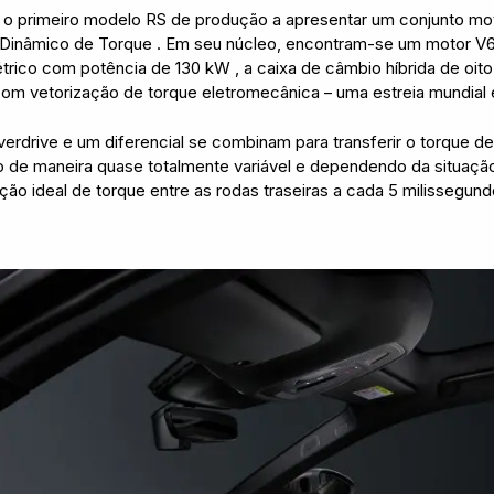
 primeiro modelo RS de produção a apresentar um conjunto moto
 Dinâmico de Torque . Em seu núcleo, encontram-se um motor V6 
létrico com potência de 130 kW , a caixa de câmbio híbrida de oit
om vetorização de torque eletromecânica – uma estreia mundia
rdrive e um diferencial se combinam para transferir o torque de 
sso de maneira quase totalmente variável e dependendo da situa
uição ideal de torque entre as rodas traseiras a cada 5 milissegu