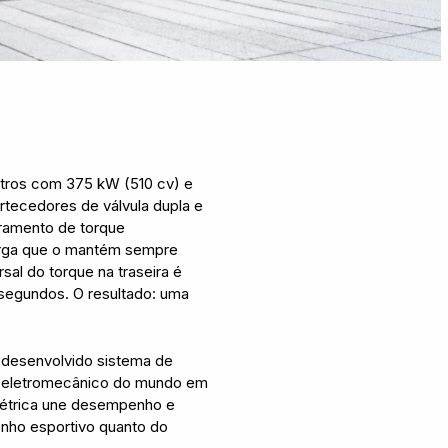
litros com 375 kW (510 cv) e
tecedores de válvula dupla e
ramento de torque
arga que
o
mantém sempre
sal do torque na traseira é
ssegundos. O resultado: uma
m-desenvolvido sistema de
ue eletromecânico do mundo em
elétrica une desempenho e
enho esportivo quanto do