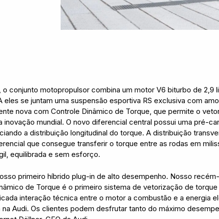
t, o conjunto motopropulsor combina um motor V6 biturbo de 2,9 
A
eles se juntam uma suspensão esportiva RS exclusiva com amor
ente nova com Controle Dinâmico de Torque, que permite o veto
a inovação mundial. O novo diferencial central possui uma pré-c
ando a distribuição longitudinal do torque. A distribuição transver
rencial que consegue transferir o torque entre as rodas em mili
l, equilibrada e sem esforço.
 nosso primeiro híbrido plug-in de alto desempenho. Nosso recé
inâmico de Torque é o primeiro sistema de vetorização de torq
ticada interação técnica entre o motor a combustão e a energia 
ta na Audi. Os clientes podem desfrutar tanto do máximo desemp