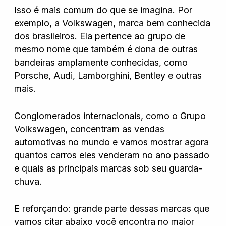
Hyundai
Isso é mais comum do que se imagina. Por
exemplo, a Volkswagen, marca bem conhecida
dos brasileiros. Ela pertence ao grupo de
Jeep
mesmo nome que também é dona de outras
bandeiras amplamente conhecidas, como
Jetour
Porsche, Audi, Lamborghini, Bentley e outras
mais.
Land Rover
Conglomerados internacionais, como o Grupo
Volkswagen, concentram as vendas
Mercedes
automotivas no mundo e vamos mostrar agora
quantos carros eles venderam no ano passado
e quais as principais marcas sob seu guarda-
Mini
chuva.
E reforçando: grande parte dessas marcas que
Mitsubishi
vamos citar abaixo você encontra no maior