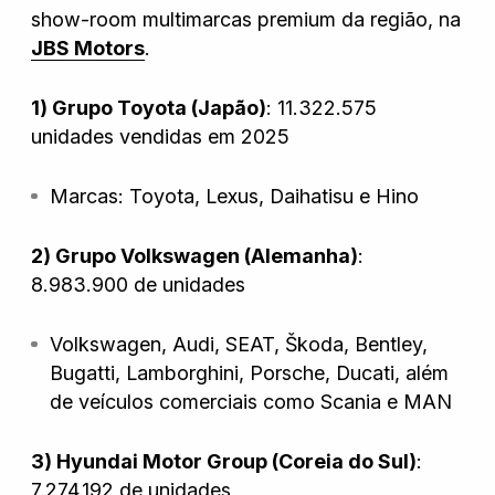
show-room multimarcas premium da região, na
JBS Motors
.
Nissan
1) Grupo Toyota (Japão)
: 11.322.575
unidades vendidas em 2025
Porsche
Marcas: Toyota, Lexus, Daihatisu e Hino
RAM
2) Grupo Volkswagen (Alemanha)
:
8.983.900 de unidades
Toyota
Volkswagen, Audi, SEAT, Škoda, Bentley,
Bugatti, Lamborghini, Porsche, Ducati, além
de veículos comerciais como Scania e MAN
Troller
3) Hyundai Motor Group (Coreia do Sul)
:
7.274.192 de unidades
Volkswagen