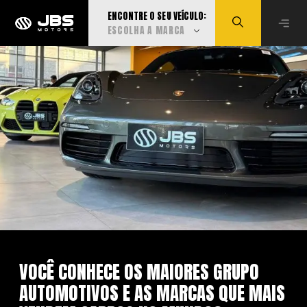
ENCONTRE O SEU VEÍCULO:
ESCOLHA A MARCA
Visualizar todas
Audi
BMW
Can-Am
Caoa Changan
VOCÊ CONHECE OS MAIORES GRUPO
AUTOMOTIVOS E AS MARCAS QUE MAIS
Caoa Chery