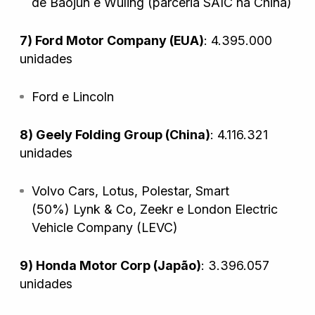
de
Baojun
e
Wuling
(parceria SAIC na China)
7) Ford Motor Company (EUA)
: 4.395.000
unidades
Ford e Lincoln
8) Geely Folding Group (China)
: 4.116.321
unidades
Volvo Cars
,
Lotus
,
Polestar
, Smart
(50%)
Lynk & Co
,
Zeekr
e
London Electric
Vehicle Company (LEVC)
9) Honda Motor Corp (Japão)
: 3.396.057
unidades