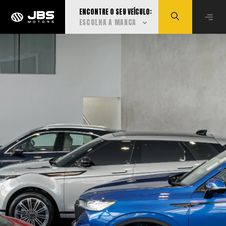
ENCONTRE O SEU VEÍCULO:
ESCOLHA A MARCA
Visualizar todas
Audi
BMW
Can-Am
Caoa Changan
Caoa Chery