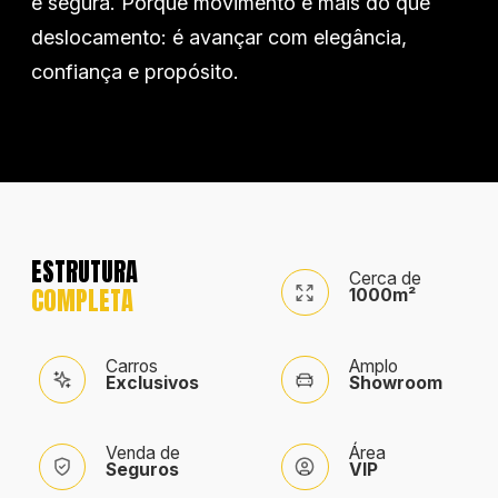
e segura. Porque movimento é mais do que
deslocamento: é avançar com elegância,
Nissan
confiança e propósito.
Porsche
RAM
ESTRUTURA
Cerca de
COMPLETA
1000m²
Toyota
Carros
Amplo
Exclusivos
Showroom
Troller
Venda de
Área
Seguros
VIP
Volkswagen