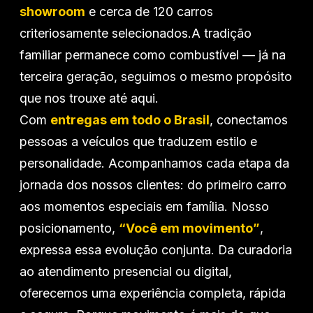
Hyundai
showroom
e cerca de 120 carros
criteriosamente selecionados.A tradição
familiar permanece como combustível — já na
Jeep
terceira geração, seguimos o mesmo propósito
que nos trouxe até aqui.
Jetour
Com
entregas em todo o Brasil
, conectamos
Land Rover
pessoas a veículos que traduzem estilo e
personalidade. Acompanhamos cada etapa da
jornada dos nossos clientes: do primeiro carro
Mercedes
aos momentos especiais em família. Nosso
posicionamento,
“Você em movimento”
,
Mini
expressa essa evolução conjunta. Da curadoria
ao atendimento presencial ou digital,
oferecemos uma experiência completa, rápida
Mitsubishi