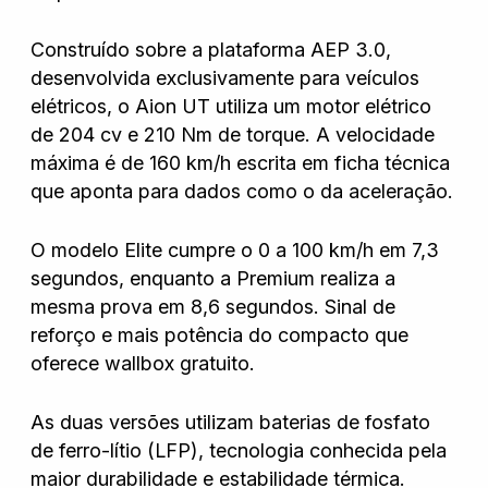
Hyundai
Construído sobre a plataforma AEP 3.0,
desenvolvida exclusivamente para veículos
Jeep
elétricos, o Aion UT utiliza um motor elétrico
de 204 cv e 210 Nm de torque. A velocidade
Jetour
máxima é de 160 km/h escrita em ficha técnica
que aponta para dados como o da aceleração.
Land Rover
O modelo Elite cumpre o 0 a 100 km/h em 7,3
segundos, enquanto a Premium realiza a
Mercedes
mesma prova em 8,6 segundos. Sinal de
reforço e mais potência do compacto que
oferece wallbox gratuito.
Mini
As duas versões utilizam baterias de fosfato
de ferro-lítio (LFP), tecnologia conhecida pela
Mitsubishi
maior durabilidade e estabilidade térmica.