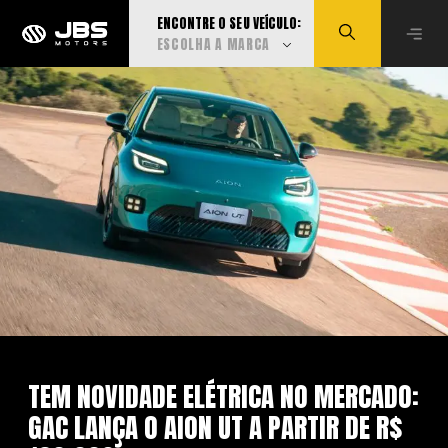
ENCONTRE O SEU VEÍCULO:
ESCOLHA A MARCA
Visualizar todas
Audi
BMW
Can-Am
Caoa Changan
TEM NOVIDADE ELÉTRICA NO MERCADO:
GAC LANÇA O AION UT A PARTIR DE R$
Caoa Chery