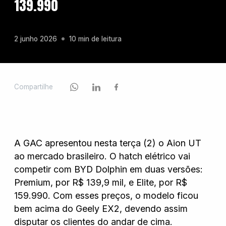
139.990
Chevrolet
2 junho 2026
10 min de leitura
Fiat
Compartilhe
Ford
A GAC apresentou nesta terça (2) o Aion UT
GWM
ao mercado brasileiro. O hatch elétrico vai
competir com BYD Dolphin em duas versões:
Premium, por R$ 139,9 mil, e Elite, por R$
Honda
159.990. Com esses preços, o modelo ficou
bem acima do Geely EX2, devendo assim
disputar os clientes do andar de cima.