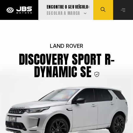
ENCONTRE O SEU VEÍCULO:
ESCOLHA A MARCA
Visualizar todas
LAND ROVER
DISCOVERY SPORT R-
Audi
DYNAMIC SE
BMW
Can-Am
Caoa Changan
Caoa Chery