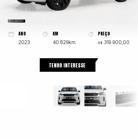
Chevrolet
ANO
KM
PREÇO
2023
40.829km
319.900,00
R$
Fiat
TENHO INTERESSE
Ford
GWM
Honda