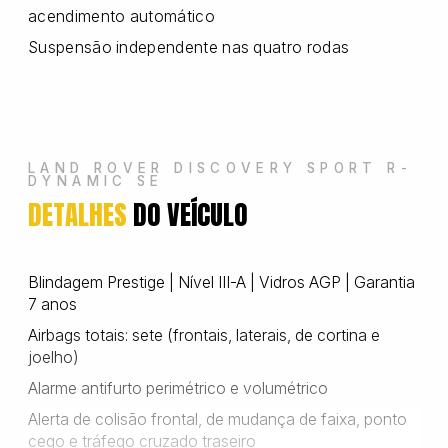
acendimento automático
Suspensão independente nas quatro rodas
Wanshida
LAND ROVER DISCOVERY SPORT R-
DYNAMIC SE
DETALHES
DO VEÍCULO
Blindagem Prestige | Nível III-A | Vidros AGP | Garantia
7 anos
Airbags totais: sete (frontais, laterais, de cortina e
joelho)
Alarme antifurto perimétrico e volumétrico
Alerta de colisão frontal, de mudança de faixa, ponto
cego e tráfego cruzado traseiro