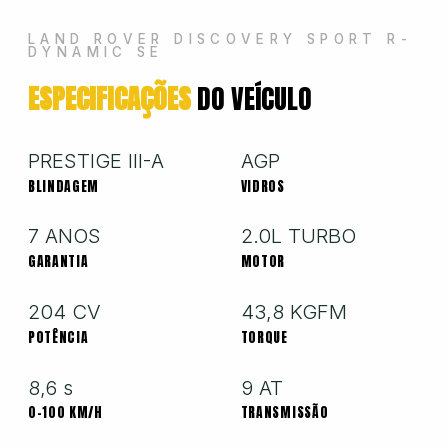
Hyundai
LAND ROVER DISCOVERY SPORT R-
DYNAMIC SE
ESPECIFICAÇÕES
DO VEÍCULO
Jeep
Jetour
PRESTIGE III-A
AGP
BLINDAGEM
VIDROS
Land Rover
7 ANOS
2.0L TURBO
GARANTIA
MOTOR
Mercedes
204 CV
43,8 KGFM
POTÊNCIA
TORQUE
Mini
8,6 s
9 AT
0-100 KM/H
TRANSMISSÃO
Mitsubishi