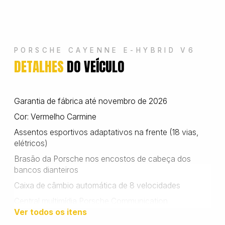
Wanshida
PORSCHE CAYENNE E-HYBRID V6
DETALHES
DO VEÍCULO
Garantia de fábrica até novembro de 2026
Cor: Vermelho Carmine
Assentos esportivos adaptativos na frente (18 vias,
elétricos)
Brasão da Porsche nos encostos de cabeça dos
bancos dianteiros
Caixa de câmbio automática de 8 velocidades
Central multimídia Porsche Communication
Management (PCM) de 12,3 polegadas
Ver todos os itens