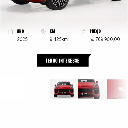
Chevrolet
ANO
KM
PREÇO
2025
9.425km
769.900,00
R$
Fiat
TENHO INTERESSE
Ford
GWM
Honda