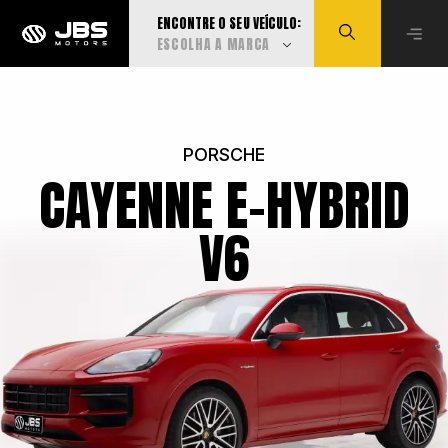
ENCONTRE O SEU VEÍCULO:
ESCOLHA A MARCA
Visualizar todas
PORSCHE
CAYENNE E-HYBRID
Audi
V6
BMW
Can-Am
Caoa Changan
Caoa Chery