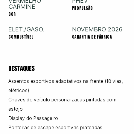
VERMELHO
PHEV
CARMINE
PROPULSÃO
COR
Nissan
ELET./GASO.
NOVEMBRO 2026
COMBUSTÍVEL
GARANTIA DE FÁBRICA
Porsche
RAM
DESTAQUES
Assentos esportivos adaptativos na frente (18 vias,
Toyota
elétricos)
Chaves do veículo personalizadas pintadas com
estojo
Troller
Display do Passageiro
Ponteiras de escape esportivas prateadas
Volkswagen