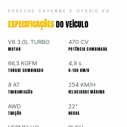
Hyundai
PORSCHE CAYENNE E-HYBRID V6
ESPECIFICAÇÕES
DO VEÍCULO
Jeep
Jetour
V6 3.0L TURBO
470 CV
MOTOR
POTÊNCIA COMBINADA
Land Rover
66,3 KGFM
4,9 s
TORQUE COMBINADO
0-100 KM/H
Mercedes
8 AT
254 KM/H
TRANSMISSÃO
VELOCIDADE MÁXIMA
Mini
AWD
22"
TRAÇÃO
RODAS
Mitsubishi