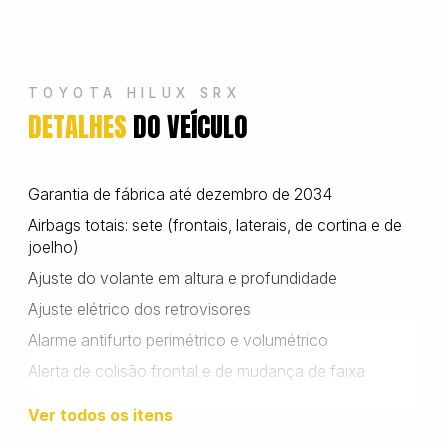
Wanshida
TOYOTA HILUX SRX
DETALHES
DO VEÍCULO
Garantia de fábrica até dezembro de 2034
Airbags totais: sete (frontais, laterais, de cortina e de
joelho)
Ajuste do volante em altura e profundidade
Ajuste elétrico dos retrovisores
Alarme antifurto perimétrico e volumétrico
Alerta de colisão frontal e de mudança de faixa
Apoio de braço dianteiro e traseiro
Ver todos os itens
Ar-condicionado automático digital de duas zonas