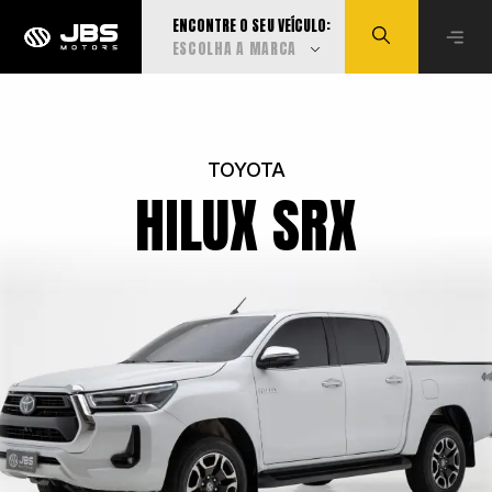
ENCONTRE O SEU VEÍCULO:
ESCOLHA A MARCA
Visualizar todas
TOYOTA
HILUX SRX
Audi
BMW
Can-Am
Caoa Changan
Caoa Chery