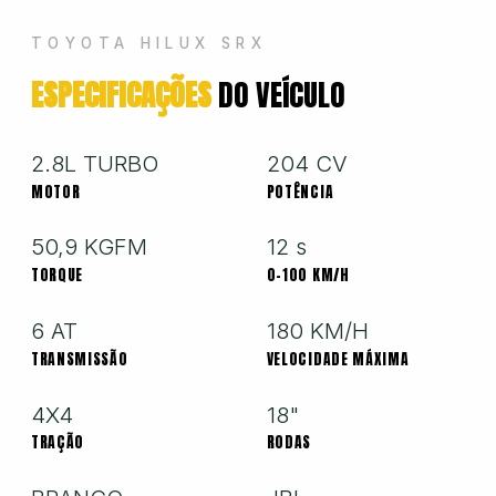
Hyundai
TOYOTA HILUX SRX
ESPECIFICAÇÕES
DO VEÍCULO
Jeep
Jetour
2.8L TURBO
204 CV
MOTOR
POTÊNCIA
Land Rover
50,9 KGFM
12 s
TORQUE
0-100 KM/H
Mercedes
6 AT
180 KM/H
TRANSMISSÃO
VELOCIDADE MÁXIMA
Mini
4X4
18"
TRAÇÃO
RODAS
Mitsubishi