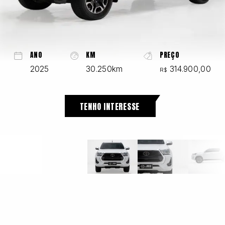
Chevrolet
ANO
KM
PREÇO
2025
30.250km
314.900,00
R$
Fiat
TENHO INTERESSE
Ford
GWM
Honda