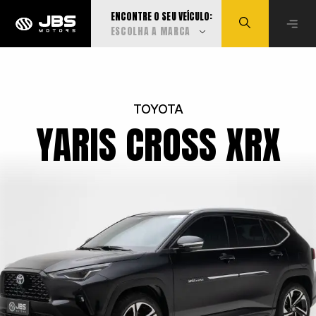
ENCONTRE O SEU VEÍCULO:
ESCOLHA A MARCA
Visualizar todas
TOYOTA
YARIS CROSS XRX
Audi
BMW
Can-Am
Caoa Changan
Caoa Chery