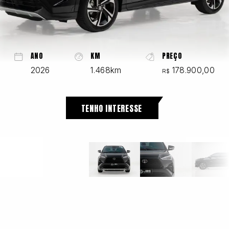
Chevrolet
ANO
KM
PREÇO
2026
1.468km
178.900,00
R$
Fiat
TENHO INTERESSE
Ford
GWM
Honda