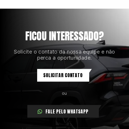
Banco do motorista com ajuste de altura
Banco traseiro bipartido, rebatível e reclinável
Bancos em couro
Câmbio com transmissão automática de 1 velocidade
FICOU INTERESSADO?
Câmeras com visão 360 graus
Central multimídia Toyota Play de 10 polegadas
Solicite o contato da nossa equipe e não
perca a oportunidade.
SOLICITAR CONTATO
ou
FALE PELO WHATSAPP