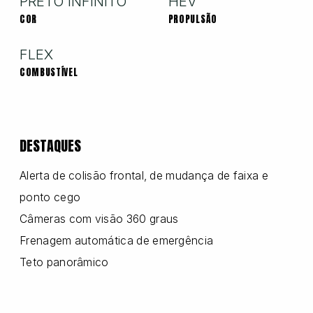
PRETO INFINITO
HEV
COR
PROPULSÃO
Nissan
FLEX
COMBUSTÍVEL
Porsche
DESTAQUES
RAM
Alerta de colisão frontal, de mudança de faixa e
ponto cego
Toyota
Câmeras com visão 360 graus
Frenagem automática de emergência
Troller
Teto panorâmico
Volkswagen