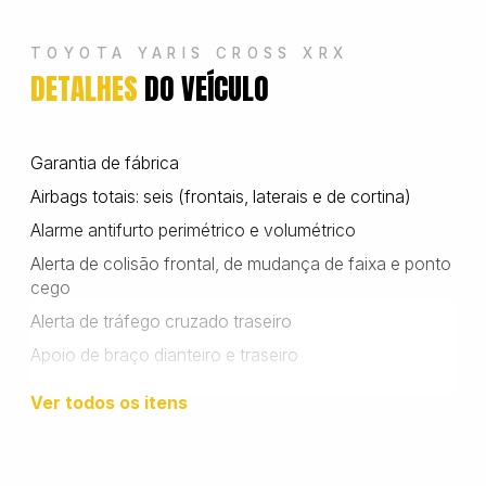
Wanshida
TOYOTA YARIS CROSS XRX
DETALHES
DO VEÍCULO
Garantia de fábrica
Airbags totais: seis (frontais, laterais e de cortina)
Alarme antifurto perimétrico e volumétrico
Alerta de colisão frontal, de mudança de faixa e ponto
cego
Alerta de tráfego cruzado traseiro
Apoio de braço dianteiro e traseiro
Ar-condicionado automático digital
Ver todos os itens
Assistência na recuperação veicular
Auto hold