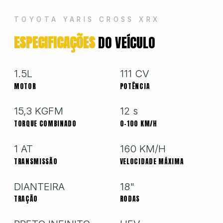
Hyundai
TOYOTA YARIS CROSS XRX
ESPECIFICAÇÕES
DO VEÍCULO
Jeep
Jetour
1.5L
111 CV
MOTOR
POTÊNCIA
Land Rover
15,3 KGFM
12 s
TORQUE COMBINADO
0-100 KM/H
Mercedes
1 AT
160 KM/H
TRANSMISSÃO
VELOCIDADE MÁXIMA
Mini
DIANTEIRA
18"
TRAÇÃO
RODAS
Mitsubishi