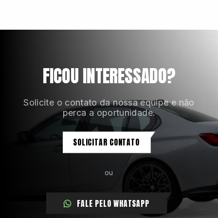
Assistente de farol alto
Assistente de permanência em faixa (LKA)
Banco do motorista com ajuste de altura e ajuste
elétrico
Banco traseiro bipartido e rebatível
FICOU INTERESSADO?
Bancos em couro
Câmbio automático com 8 velocidades
Solicite o contato da nossa equipe e não
Câmeras com visão 360 graus
perca a oportunidade.
Carregador de celular por indução
SOLICITAR CONTATO
ou
FALE PELO WHATSAPP