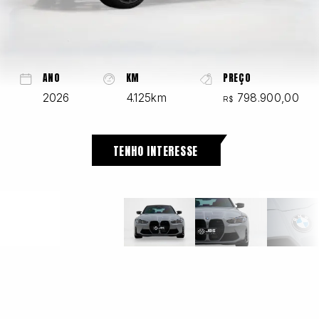
Chevrolet
ANO
KM
PREÇO
2026
4.125km
798.900,00
R$
Fiat
TENHO INTERESSE
Ford
GWM
Honda