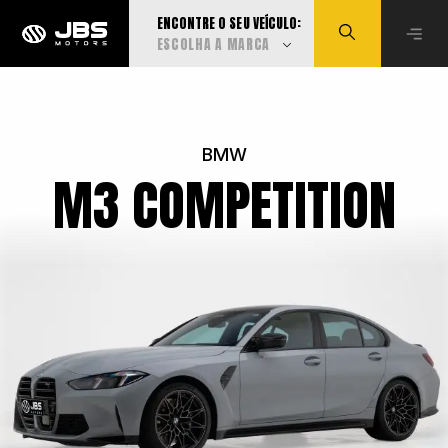
ENCONTRE O SEU VEÍCULO:
ESCOLHA A MARCA
Visualizar todas
BMW
M3 COMPETITION
Audi
BMW
Can-Am
Caoa Changan
Caoa Chery