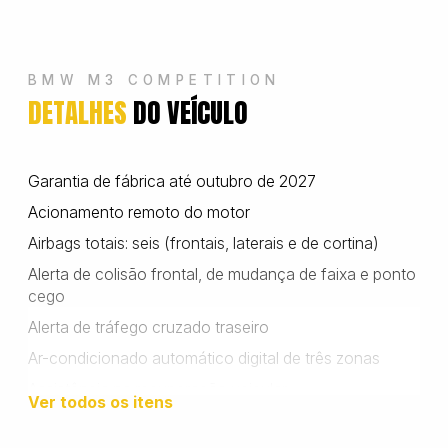
Wanshida
BMW M3 COMPETITION
DETALHES
DO VEÍCULO
Garantia de fábrica até outubro de 2027
Acionamento remoto do motor
Airbags totais: seis (frontais, laterais e de cortina)
Alerta de colisão frontal, de mudança de faixa e ponto
cego
Alerta de tráfego cruzado traseiro
Ar-condicionado automático digital de três zonas
Assistência na recuperação veicular
Ver todos os itens
Assistente de estacionamento semiautomático