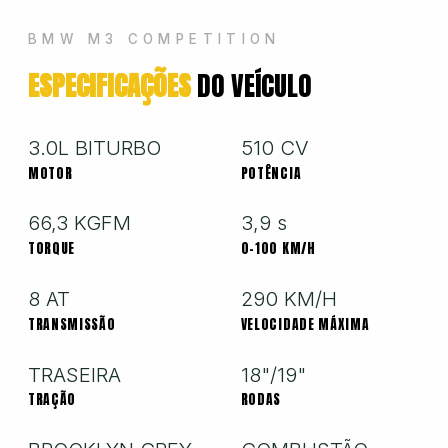
Hyundai
BMW M3 COMPETITION
ESPECIFICAÇÕES
DO VEÍCULO
Jeep
Jetour
3.0L BITURBO
510 CV
MOTOR
POTÊNCIA
Land Rover
66,3 KGFM
3,9 s
TORQUE
0-100 KM/H
Mercedes
8 AT
290 KM/H
TRANSMISSÃO
VELOCIDADE MÁXIMA
Mini
TRASEIRA
18"/19"
TRAÇÃO
RODAS
Mitsubishi