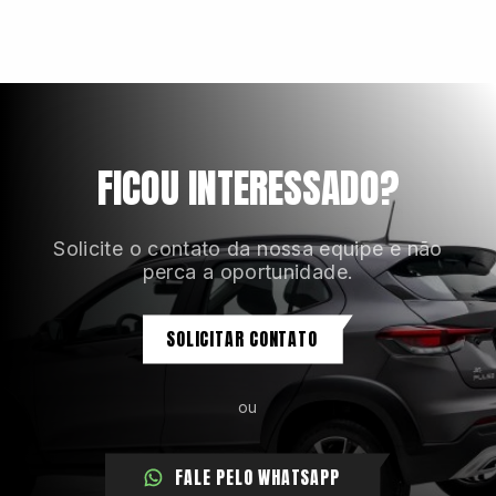
Câmbio automático CVT de 7 velocidades
Câmera traseira para manobras
Carregador de celular por indução
FICOU INTERESSADO?
Solicite o contato da nossa equipe e não
perca a oportunidade.
SOLICITAR CONTATO
ou
FALE PELO WHATSAPP