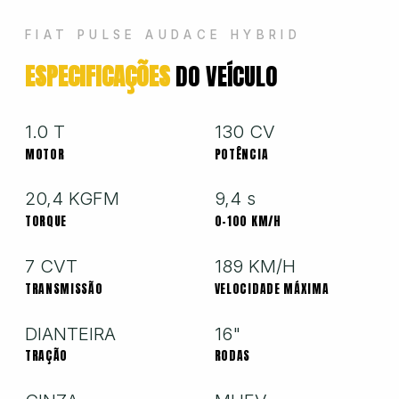
Hyundai
FIAT PULSE AUDACE HYBRID
ESPECIFICAÇÕES
DO VEÍCULO
Jeep
Jetour
1.0 T
130 CV
MOTOR
POTÊNCIA
Land Rover
20,4 KGFM
9,4 s
TORQUE
0-100 KM/H
Mercedes
7 CVT
189 KM/H
TRANSMISSÃO
VELOCIDADE MÁXIMA
Mini
DIANTEIRA
16"
TRAÇÃO
RODAS
Mitsubishi