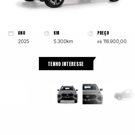
Chevrolet
ANO
KM
PREÇO
2025
5.300km
116.900,00
R$
Fiat
TENHO INTERESSE
Ford
GWM
Honda