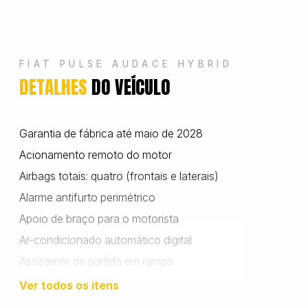
Wanshida
FIAT PULSE AUDACE HYBRID
DETALHES
DO VEÍCULO
Garantia de fábrica até maio de 2028
Acionamento remoto do motor
Airbags totais: quatro (frontais e laterais)
Alarme antifurto perimétrico
Apoio de braço para o motorista
Ar-condicionado automático digital
Assistente de partida em rampa
Banco do motorista com ajuste de altura
Ver todos os itens
Banco traseiro bipartido e rebatível