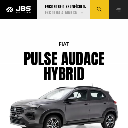
ENCONTRE O SEU VEÍCULO:
ESCOLHA A MARCA
Visualizar todas
FIAT
PULSE AUDACE
Audi
HYBRID
BMW
Can-Am
Caoa Changan
Caoa Chery