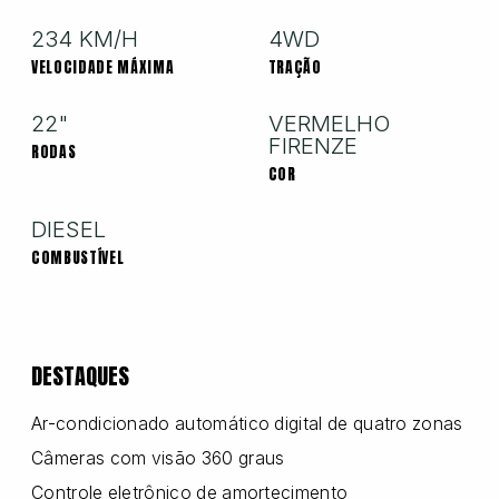
234 KM/H
4WD
Nissan
VELOCIDADE MÁXIMA
TRAÇÃO
22"
VERMELHO
FIRENZE
Porsche
RODAS
COR
DIESEL
RAM
COMBUSTÍVEL
Toyota
DESTAQUES
Troller
Ar-condicionado automático digital de quatro zonas
Câmeras com visão 360 graus
Controle eletrônico de amortecimento
Volkswagen