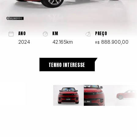
Chevrolet
ANO
KM
PREÇO
2024
42.165km
888.900,00
R$
Fiat
TENHO INTERESSE
Ford
GWM
Honda