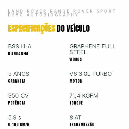
Hyundai
LAND ROVER RANGE ROVER SPORT
D350 AUTOBIOGRAPHY
ESPECIFICAÇÕES
DO VEÍCULO
Jeep
Jetour
BSS III-A
GRAPHENE FULL
STEEL
BLINDAGEM
Land Rover
VIDROS
5 ANOS
V6 3.0L TURBO
Mercedes
GARANTIA
MOTOR
350 CV
71,4 KGFM
Mini
POTÊNCIA
TORQUE
5,9 s
8 AT
Mitsubishi
0-100 KM/H
TRANSMISSÃO