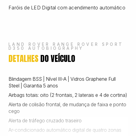
Faróis de LED Digital com acendimento automático
Wanshida
LAND ROVER RANGE ROVER SPORT
D350 AUTOBIOGRAPHY
DETALHES
DO VEÍCULO
Blindagem BSS | Nível III-A | Vidros Graphene Full
Steel | Garantia 5 anos
Airbags totais: oito (2 frontais, 2 laterais e 4 de cortina)
Alerta de colisão frontal, de mudança de faixa e ponto
cego
Alerta de tráfego cruzado traseiro
Ar-condicionado automático digital de quatro zonas