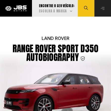
ENCONTRE O SEU VEÍCULO:
ESCOLHA A MARCA
Visualizar todas
LAND ROVER
RANGE ROVER SPORT D350
Audi
AUTOBIOGRAPHY
BMW
Can-Am
Caoa Changan
Caoa Chery