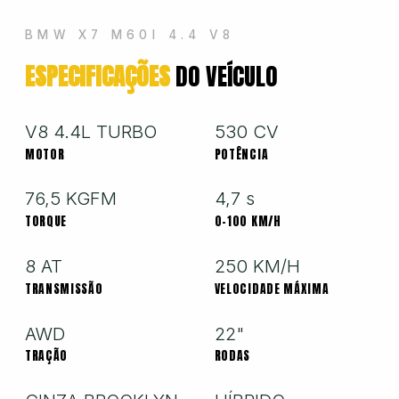
Hyundai
BMW X7 M60I 4.4 V8
ESPECIFICAÇÕES
DO VEÍCULO
Jeep
Jetour
V8 4.4L TURBO
530 CV
MOTOR
POTÊNCIA
Land Rover
76,5 KGFM
4,7 s
TORQUE
0-100 KM/H
Mercedes
8 AT
250 KM/H
TRANSMISSÃO
VELOCIDADE MÁXIMA
Mini
AWD
22"
TRAÇÃO
RODAS
Mitsubishi