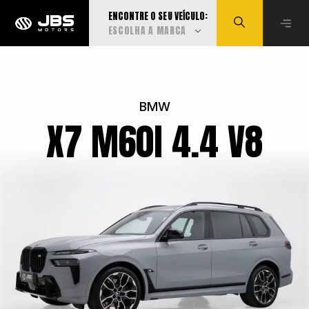
ENCONTRE O SEU VEÍCULO:
ESCOLHA A MARCA
Visualizar todas
BMW
X7 M60I 4.4 V8
Audi
BMW
Can-Am
Caoa Changan
Caoa Chery