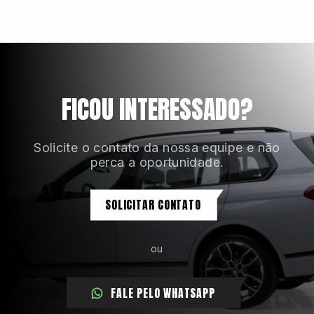
Assistente de permanência em faixa (LKA)
Banco do motorista com ajuste de altura; ajuste
elétrico; memórias; massageador; aquecimento e
ventilação
Banco traseiro bipartido, corrediço, rebatível e
FICOU INTERESSADO?
reclinável
Bancos em couro
Solicite o contato da nossa equipe e não
Câmbio automático com 8 velocidades
perca a oportunidade.
Câmeras com visão 360 graus
Carregador de celular por indução
SOLICITAR CONTATO
Central multimídia BMW Curved Display de 14,9
polegadas
ou
FALE PELO WHATSAPP