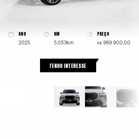
Chevrolet
ANO
KM
PREÇO
2025
5.053km
989.900,00
R$
Fiat
TENHO INTERESSE
Ford
GWM
Honda