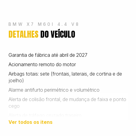
Wanshida
BMW X7 M60I 4.4 V8
DETALHES
DO VEÍCULO
Garantia de fábrica até abril de 2027
Acionamento remoto do motor
Airbags totais: sete (frontais, laterais, de cortina e de
joelho)
Alarme antifurto perimétrico e volumétrico
Alerta de colisão frontal, de mudança de faixa e ponto
cego
Alerta de tráfego cruzado traseiro
Ver todos os itens
Ar-condicionado automático digital de cinco zonas
Assistente de estacionamento semiautomático