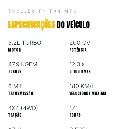
Hyundai
TROLLER T4 TX4 MT6
ESPECIFICAÇÕES
DO VEÍCULO
Jeep
Jetour
3.2L TURBO
200 CV
MOTOR
POTÊNCIA
Land Rover
47,9 KGFM
12,3 s
TORQUE
0-100 KM/H
Mercedes
6 MT
180 KM/H
TRANSMISSÃO
VELOCIDADE MÁXIMA
Mini
4X4 (4WD)
17"
TRAÇÃO
RODAS
Mitsubishi