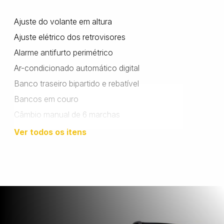
Ajuste do volante em altura
Wanshida
Ajuste elétrico dos retrovisores
Alarme antifurto perimétrico
Ar-condicionado automático digital
Banco traseiro bipartido e rebatível
Bancos em couro
Câmbio manual de 6 marchas
Central multimídia JBL PV80 de 6,75 polegadas
Ver todos os itens
Computador de bordo
Conexão Bluetooth e USB