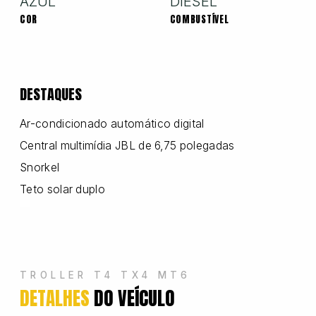
AZUL
DIESEL
COR
COMBUSTÍVEL
Nissan
DESTAQUES
Porsche
Ar-condicionado automático digital
Central multimídia JBL de 6,75 polegadas
RAM
Snorkel
Teto solar duplo
Toyota
Troller
TROLLER T4 TX4 MT6
DETALHES
DO VEÍCULO
Volkswagen