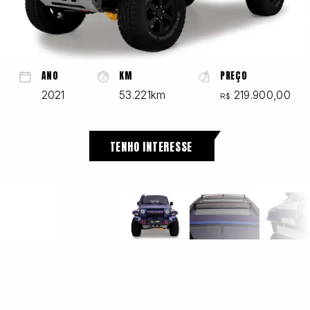
Chevrolet
ANO
KM
PREÇO
2021
53.221km
219.900,00
R$
Fiat
TENHO INTERESSE
Ford
GWM
Honda