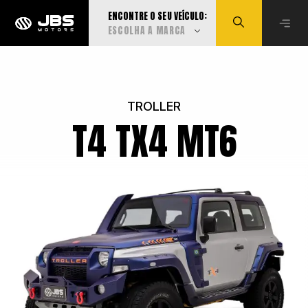
ENCONTRE O SEU VEÍCULO:
ESCOLHA A MARCA
Visualizar todas
TROLLER
T4 TX4 MT6
Audi
BMW
Can-Am
Caoa Changan
Caoa Chery